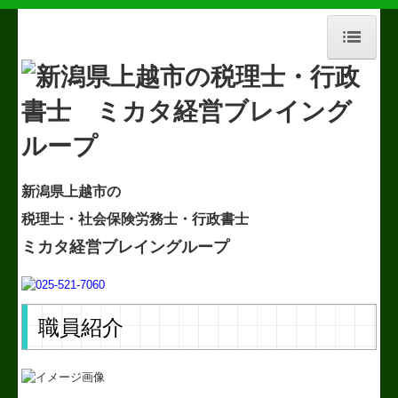
HOME
事務所紹介
経営理念
新潟県上越市の
職員紹介
税理士
・社会保険労務士・行政書士
交通案内
ミカタ経営ブレイングループ
セミナー案内
よくある質問
職員紹介
業務案内
社会福祉法人の皆様へ