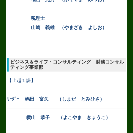
リンク集
税理士
お問合せ
山崎 義雄 （やまざき よしお）
個人情報保護方針
求人情報
デジタル化・AI導入補助金
ビジネス＆ライフ・コンサルティング 財務コンサル
ティング事業部
円滑な事業承継を支援
【上越１課】
上越の景色・偉人のご紹介
ﾘｰﾀﾞｰ
嶋田 富久
（しまだ とみひさ）
個人情報保護方針
FXクラウドシリーズ
横山 恭子 （よこやま きょうこ）