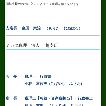
関与先様のお役に立てるよう日々研鑽を積んでいます。
社会福祉法人会計Q&A
経営改善計画の策定支援
支店長 森田 宗治 （もりた むねはる）
FX4クラウド
経営改善オンデマンド講座
ミカタ税理士法人 上越支店
経営革新等支援機関とは
TKCシステムQ&A
経営者お役立ち情報
会 長 税理士・行政書士
補助金・助成金・融資情報
小林 富佐夫 (こばやし ふさお)
関与先向け融資商品ご紹介
所 長
税理士【相続・資産税担当】・行政書士
関連リンク
福山 充男 （ふくやま みつお）