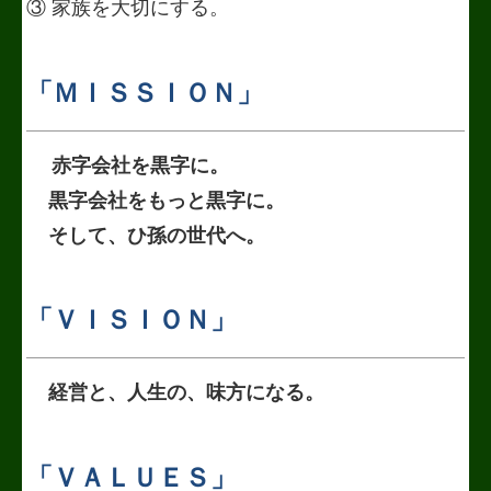
③ 家族を大切にする。
リンク集
お問合せ
「ＭＩＳＳＩＯＮ」
個人情報保護方針
赤字会社を黒字に。
求人情報
黒字会社をもっと黒字に。
デジタル化・AI導入補助金
そして、ひ孫の世代へ。
円滑な事業承継を支援
「ＶＩＳＩＯＮ」
上越の景色・偉人のご紹介
個人情報保護方針
経営と、人生の、味方になる。
FXクラウドシリーズ
「ＶＡＬＵＥＳ」