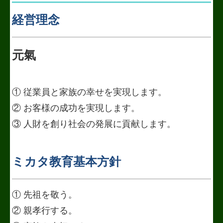
経営理念
社会福祉法人会計Q&A
経営改善計画の策定支援
元氣
FX4クラウド
経営改善オンデマンド講座
① 従業員と家族の幸せを実現します。
経営革新等支援機関とは
② お客様の成功を実現します。
③ 人財を創り社会の発展に貢献します。
TKCシステムQ&A
経営者お役立ち情報
ミカタ教育基本方針
補助金・助成金・融資情報
① 先祖を敬う。
関与先向け融資商品ご紹介
② 親孝行する。
関連リンク