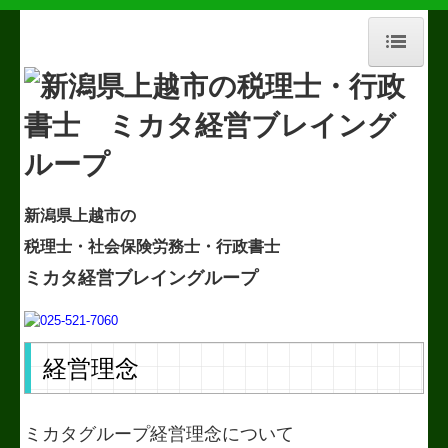
HOME
事務所紹介
経営理念
新潟県上越市の
職員紹介
税理士
・社会保険労務士・行政書士
交通案内
ミカタ経営ブレイングループ
セミナー案内
よくある質問
経営理念
業務案内
ミカタグループ経営理念について
社会福祉法人の皆様へ